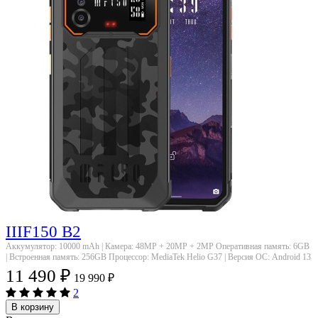
IIIF150 B2
Аккумулятор: 10000 mAh | Камера: 48MP + 20MP + 2MP Оперативная память: 6GB
| Встроенная память: 256GB Процессор: MediaTek Helio G37 | Версия ОС: Android 13
11 490
₽
19 990
₽
2
В корзину