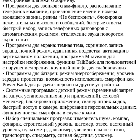
электронные платежи Google Pay.
• Программы для звонков: спам-фильтр, распознавание
телефонов компаний, произношение имени и номера
входящего звонка, режим «Не беспокоить», блокировка
нежелательных вызовов и сообщений, быстрые ответы,
быстрый набор, запись телефонных разговоров с
автоматическим режимом, отключение звука поворотом
экрана вниз.
• Программы для экрана: темная тема, скриншот, запись
экрана, ночной режим, адаптивная подсветка, активация в
вертикальном положении, программа Miravision для
настройки изображения, функция TalkBack для пользователей
с нарушением зрения, крупный шрифт для слабовидящих.
• Программы для батареи: режим энергосбережения, уровень
заряда в процентах, возможность использовать смартфон как
Power Bank для раздачи энергии на другие устройства.
• Системные программы: детский режим (временный запрет
на запуск установленных игр и приложений), сетевой
менеджер, блокировка приложений, сканер штрих-кодов,
быстрый доступ к камере, шифрование персональных данных,
функция поиска смартфона в случае кражи.
• Набор специальных программ: измеритель шума, компас,
фонарик, строительный уровень, шагомер, отвес, настенный
уровень, пульсометр, дальномер, увеличительное стекло,
транспортир, спидометр, сигнал бедствия, угломер.