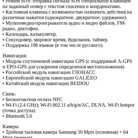
• Режим SOS: отправка сигнала SOS специальной клавишей
на заданный номер с текстом спасения и координатами.
• Кастомная клавиша с возможностью назначить действия на
различные нажатия (однократное, двукратное, удержание).
• Мультимедиа-проигрыватель аудио и видео файлов, FM-
радио, диктофон.
• Календарь, калькулятор.
• Секундомер, мировое время, будильник, таймер.
• Поддержка 196 языков (в том числе русского).
Навигация:
• Модуль спутниковой навигации GPS (с поддержкой A-GPS
и EPO-GPS для ускорения определения местоположения)
• Российский модуль навигации ГЛОНАСС
• Европейский модуль навигации GALILEO
• Китайский модуль навигации BEIDOU
Связь:
• Бесконтактная оплата NFC
• Wi-Fi (2.4 GHz); Wi-Fi 802.11 a/b/g/n/AC, DLNA, Wi-Fi hotspot
(точка доступа)
• Bluetooth 5.0
Камера:
• Тройная тыловая камера Samsung 50 Mpix (основная) + 64
Mpix (ночная)